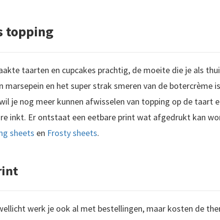
s topping
maakte taarten en cupcakes prachtig, de moeite die je als thu
 marsepein en het super strak smeren van de botercrème is 
 wil je nog meer kunnen afwisselen van topping op de taart 
e inkt. Er ontstaat een eetbare print wat afgedrukt kan w
ing sheets
en
Frosty sheets
.
int
wellicht werk je ook al met bestellingen, maar kosten de t