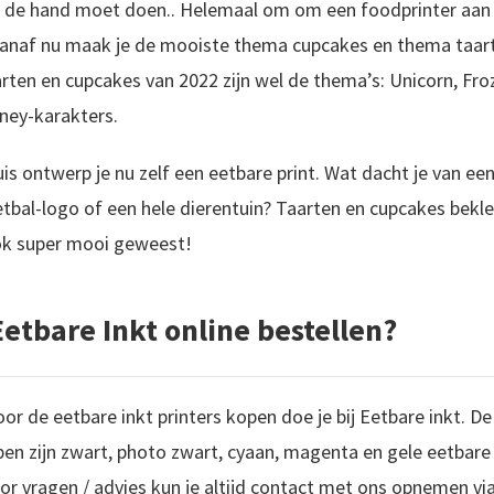
et de hand moet doen.. Helemaal om om een foodprinter aan 
Vanaf nu maak je de mooiste thema cupcakes en thema taart
ten en cupcakes van 2022 zijn wel de thema’s: Unicorn, Froz
ney-karakters.
uis ontwerp je nu zelf een eetbare print. Wat dacht je van e
bal-logo of een hele dierentuin? Taarten en cupcakes bekle
ook super mooi geweest!
etbare Inkt online bestellen?
or de eetbare inkt printers kopen doe je bij Eetbare inkt. D
en zijn zwart, photo zwart, cyaan, magenta en gele eetbare i
or vragen / advies kun je altijd contact met ons opnemen v