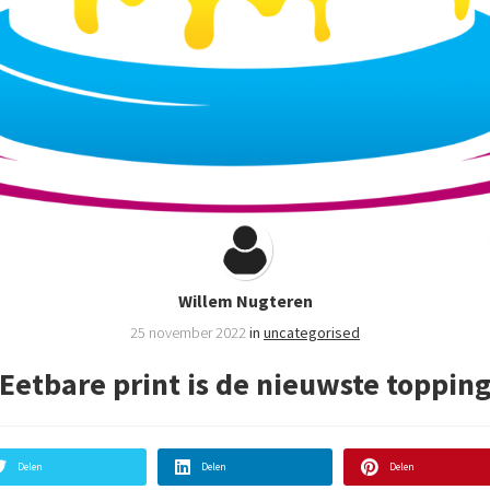
Willem Nugteren
25 november 2022
in
uncategorised
Eetbare print is de nieuwste toppin
Delen
Delen
Delen