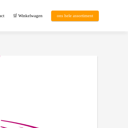
act
🛒 Winkelwagen
ons hele assortiment