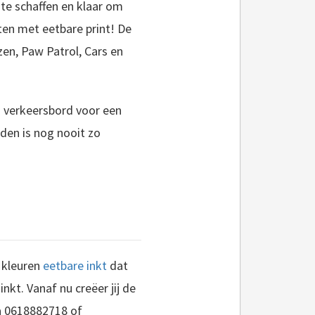
te schaffen en klaar om
en met eetbare print! De
en, Paw Patrol, Cars en
en verkeersbord voor een
den is nog nooit zo
e kleuren
eetbare inkt
dat
nkt. Vanaf nu creëer jij de
ia 0618882718 of